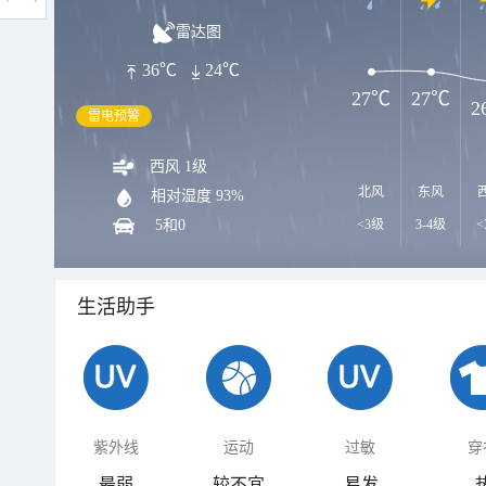
雷达图
36℃
24℃
27℃
27℃
2
雷电预警
西风 1级
北风
东风
相对湿度
93%
5和0
<3级
3-4级
<
生活助手
紫外线
运动
过敏
穿
最弱
较不宜
易发