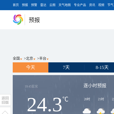
首页
预报
预警
雷达
云图
天气地图
专业产品
资讯
视频
节气
预报
全国
>
北京
>
丰台
今天
7天
8-15天
逐小时预报
19:45
实况
24.3
℃
20时
21时
2