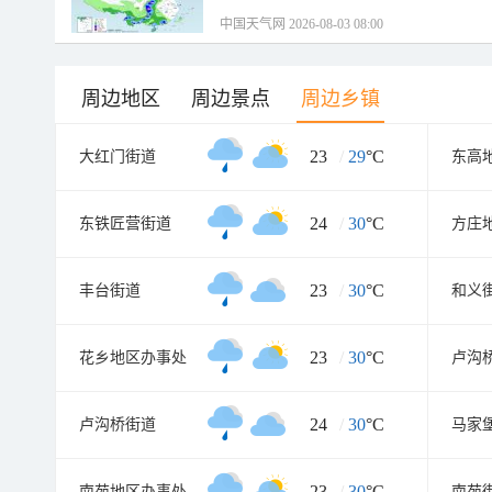
中国天气网 2026-08-03 08:00
周边地区
周边景点
周边乡镇
23
/
29
°C
大红门街道
东高
24
/
30
°C
东铁匠营街道
方庄
23
/
30
°C
丰台街道
和义
23
/
30
°C
花乡地区办事处
卢沟
24
/
30
°C
卢沟桥街道
马家
23
/
30
°C
南苑地区办事处
南苑