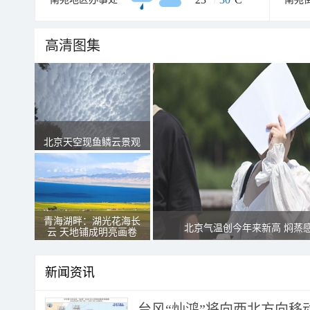
高清图集
北京天空现鱼鳞云景观
青海湖畔：湖光花海长
北京气温创今年来新高 焖蒸
云 天地铺成明亮画卷
新闻资讯
台风“灿鸿”将向西北方向移