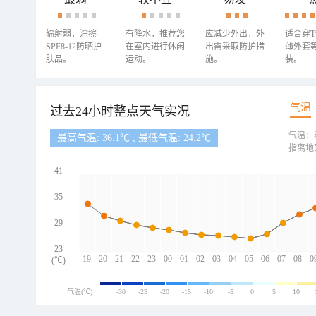
辐射弱，涂擦
有降水，推荐您
应减少外出，外
适合穿
SPF8-12防晒护
在室内进行休闲
出需采取防护措
薄外套
肤品。
运动。
施。
装。
气温
过去24小时整点天气实况
气温：
最高气温: 36.1℃ , 最低气温: 24.2℃
指离地
41
35
29
23
19
20
21
22
23
00
01
02
03
04
05
06
07
08
0
(℃)
气温(℃)
-30
-25
-20
-15
-10
-5
0
5
10