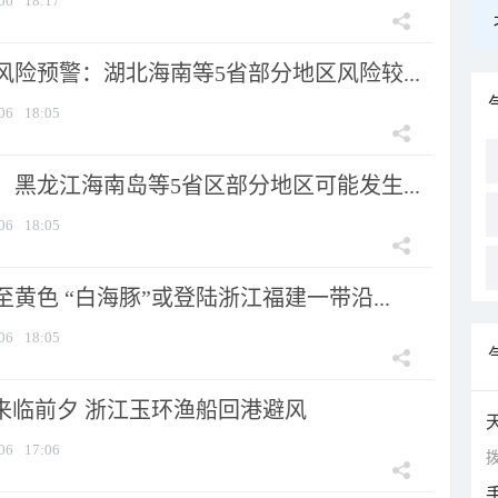
06
18:17
险预警：湖北海南等5省部分地区风险较...
06
18:05
黑龙江海南岛等5省区部分地区可能发生...
06
18:05
黄色 “白海豚”或登陆浙江福建一带沿...
06
18:05
”来临前夕 浙江玉环渔船回港避风
06
17:06
拨