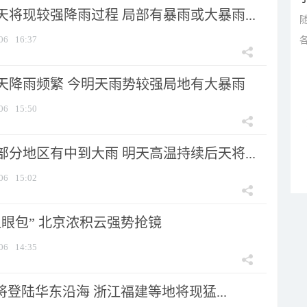
将现较强降雨过程 局部有暴雨或大暴雨...
06
16:37
天降雨频繁 今明天雨势较强局地有大暴雨
06
15:50
分地区有中到大雨 明天高温持续后天将...
06
15:02
显眼包” 北京浓积云强势抢镜
06
14:35
将登陆华东沿海 浙江福建等地将现猛...