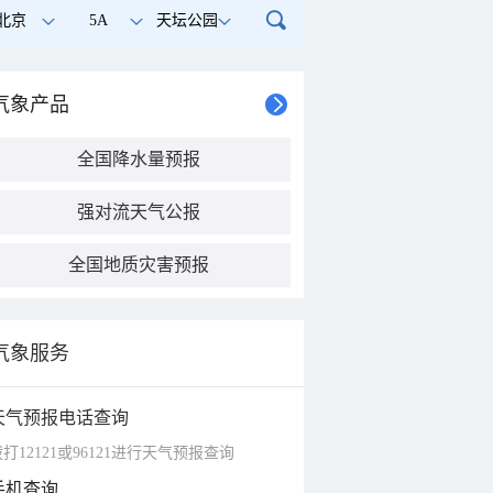
北京
5A
天坛公园
气象产品
全国降水量预报
强对流天气公报
全国地质灾害预报
气象服务
天气预报电话查询
打12121或96121进行天气预报查询
手机查询