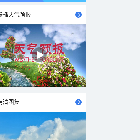
联播天气预报
21时
22时
23时
00时
01时
02时
03时
04时
高清图集