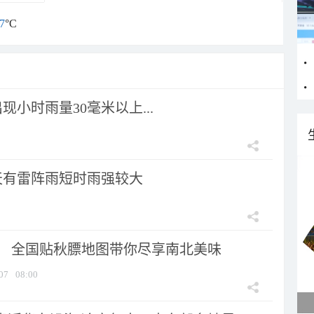
7
°C
小时雨量30毫米以上...
天有雷阵雨短时雨强较大
节！ 全国贴秋膘地图带你尽享南北美味
07
08:00