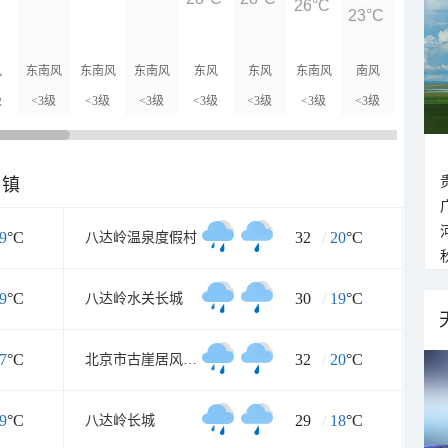
26°C
23°C
23°C
风
东南风
东南风
东南风
东风
东风
东南风
南风
北风
级
<3级
<3级
<3级
<3级
<3级
<3级
<3级
<3级
乡镇
9
°C
32
/
20
°C
八达岭温泉度假村
9
°C
30
/
19
°C
八达岭水关长城
7
°C
32
/
20
°C
北京市古崖居风景名胜区
9
°C
29
/
18
°C
八达岭长城