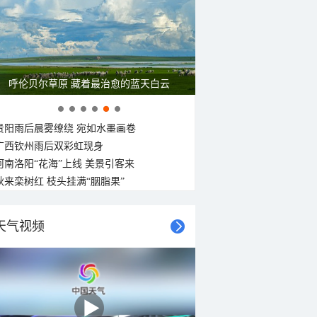
22°C
22°C
21°C
21°C
20°C
20°C
20°C
20°C
南风
东南风
北风
东风
东风
北风
东风
东风
<3级
<3级
<3级
<3级
<3级
<3级
<3级
<3级
呼伦贝尔草原 藏着最治愈的蓝天白云
贵阳雨后晨雾缭绕 宛如水墨画卷
广西钦州雨后双彩虹现身
河南洛阳“花海”上线 美景引客来
秋来栾树红 枝头挂满“胭脂果”
天气视频