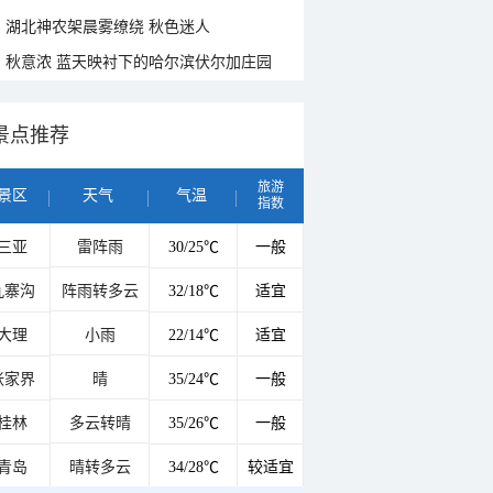
湖北神农架晨雾缭绕 秋色迷人
秋意浓 蓝天映衬下的哈尔滨伏尔加庄园
景点推荐
旅游
景区
天气
气温
指数
三亚
雷阵雨
30/25℃
一般
九寨沟
阵雨转多云
32/18℃
适宜
大理
小雨
22/14℃
适宜
张家界
晴
35/24℃
一般
桂林
多云转晴
35/26℃
一般
青岛
晴转多云
34/28℃
较适宜