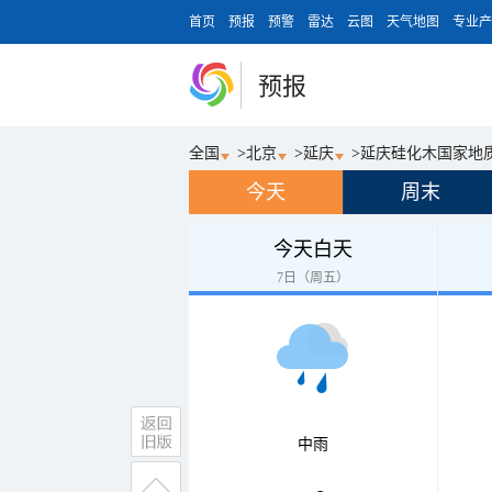
首页
预报
预警
雷达
云图
天气地图
专业产
预报
全国
>
北京
>
延庆
>
延庆硅化木国家地
今天
周末
今天白天
7日（周五）
中雨