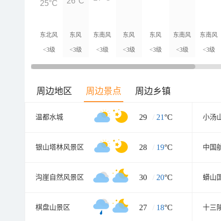
26°C
25°C
东北风
东风
东南风
东风
东风
东南风
东南风
<3级
<3级
<3级
<3级
<3级
<3级
<3级
周边地区
周边景点
周边乡镇
29
/
21
°C
温都水城
28
/
19
°C
银山塔林风景区
中国
30
/
20
°C
沟崖自然风景区
蟒山
27
/
18
°C
棋盘山景区
十三