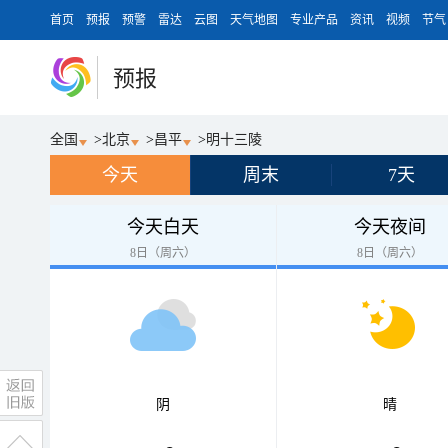
首页
预报
预警
雷达
云图
天气地图
专业产品
资讯
视频
节气
预报
全国
>
北京
>
昌平
>
明十三陵
今天
周末
7天
今天白天
今天夜间
8日（周六）
8日（周六）
阴
晴