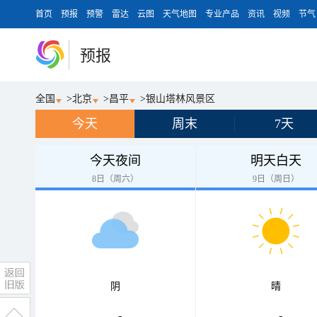
首页
预报
预警
雷达
云图
天气地图
专业产品
资讯
视频
节气
预报
全国
>
北京
>
昌平
>
银山塔林风景区
今天
周末
7天
今天夜间
明天白天
8日（周六）
9日（周日）
阴
晴