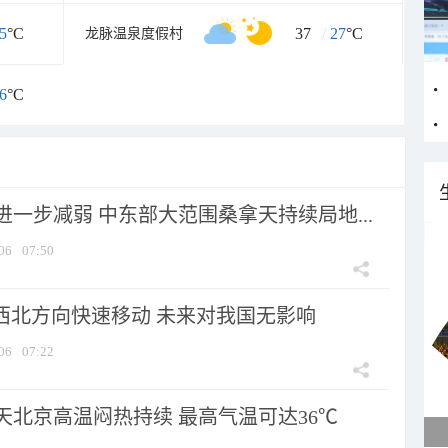
5
°C
37
/
27
°C
龙脉温泉度假村
6
°C
一步减弱 中东部大范围桑拿天持续局地...
06
07:50
向西北方向快速移动 未来对我国无影响
06
07:22
天北京高温闷热持续 最高气温可达36℃