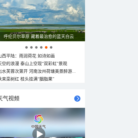
26°C
26°C
26°C
25°C
25°C
24°C
24°C
24°C
东南风
南风
北风
西南风
西南风
北风
西南风
西南风
<3级
<3级
<3级
<3级
<3级
<3级
<3级
<3级
一组图感受水中消暑快乐瞬间
山西平陆：雨润荷花 如诗如画
天空的浪漫 泰山上空现“双彩虹”景观
出水芙蓉次第开 河南汝州荷塘美景醉游...
秋来栾树红 枝头挂满“胭脂果”
天气视频