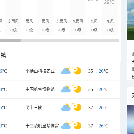
29°C
27°C
风
东南风
南风
南风
东南风
东南风
东风
东风
东北风
级
<3级
<3级
<3级
<3级
<3级
<3级
<3级
<3级
乡镇
6
°C
35
/
26
°C
小汤山科技农业示范园
4
°C
35
/
26
°C
中国航空博物馆
5
°C
37
/
26
°C
明十三陵
3
°C
37
/
26
°C
十三陵明皇蜡像宫