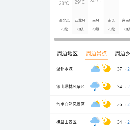
30°C
29°C
28°C
西北风
西北风
南风
南风
东南
<3级
<3级
<3级
<3级
<3
周边地区
周边景点
周边
37
/
2
温都水城
34
/
2
银山塔林风景区
36
/
2
沟崖自然风景区
34
/
2
棋盘山景区