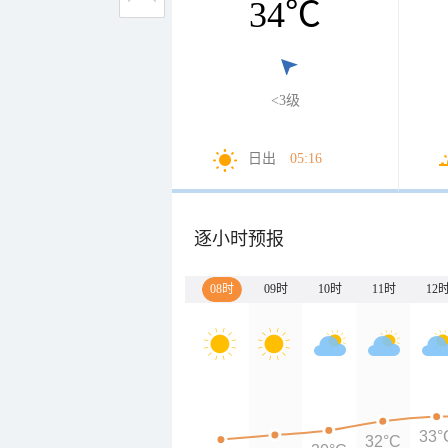
34
℃
<3级
日出
05:16
逐小时预报
08时
09时
10时
11时
12
33°
32°C