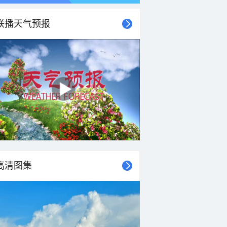
联播天气预报
21时
22时
23时
00时
01时
02时
03时
04时
高清图集