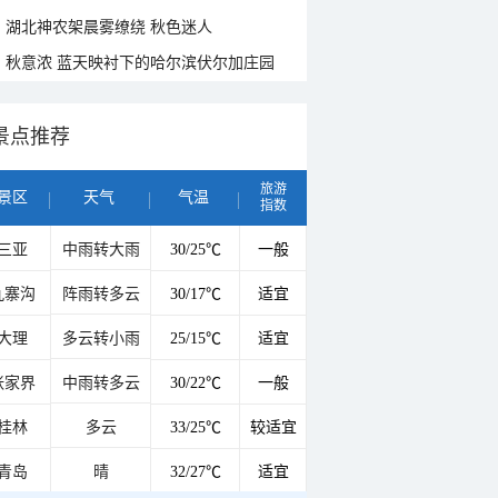
湖北神农架晨雾缭绕 秋色迷人
秋意浓 蓝天映衬下的哈尔滨伏尔加庄园
景点推荐
旅游
景区
天气
气温
指数
三亚
中雨转大雨
30/25℃
一般
九寨沟
阵雨转多云
30/17℃
适宜
大理
多云转小雨
25/15℃
适宜
张家界
中雨转多云
30/22℃
一般
桂林
多云
33/25℃
较适宜
青岛
晴
32/27℃
适宜