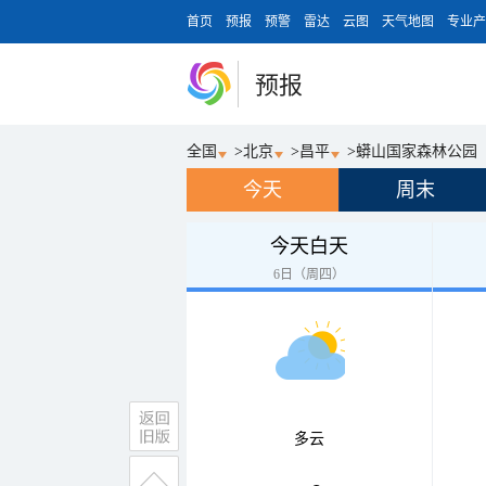
首页
预报
预警
雷达
云图
天气地图
专业产
预报
全国
>
北京
>
昌平
>
蟒山国家森林公园
今天
周末
今天白天
6日（周四）
多云