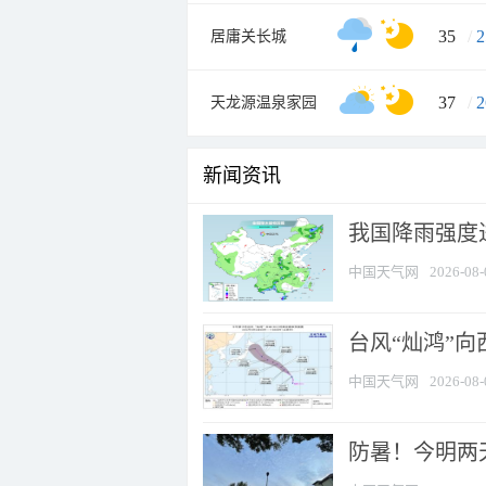
35
/
2
居庸关长城
37
/
2
天龙源温泉家园
新闻资讯
我国降雨强度进
中国天气网
2026-08-
台风“灿鸿”
中国天气网
2026-08-
防暑！今明两