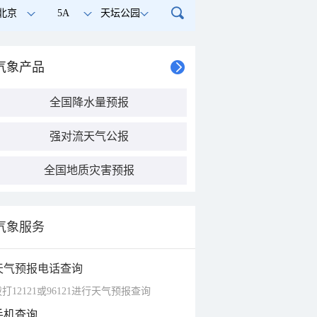
北京
5A
天坛公园
气象产品
全国降水量预报
强对流天气公报
全国地质灾害预报
气象服务
天气预报电话查询
打12121或96121进行天气预报查询
手机查询