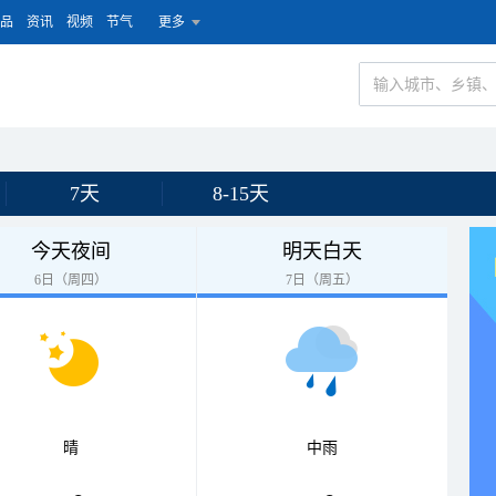
品
资讯
视频
节气
更多
7天
8-15天
今天夜间
明天白天
6日（周四）
7日（周五）
晴
中雨