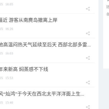
05
18:05
”逼近 游客从南麂岛撤离上岸
05
16:26
高温闷热天气延续至后天 西部北部多雷...
05
16:03
年来新高 焖蒸感不下线
05
15:53
风“灿鸿”于今天在西北太平洋洋面上生...
05
15:40