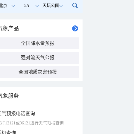
北京
5A
天坛公园
气象产品
全国降水量预报
强对流天气公报
全国地质灾害预报
气象服务
天气预报电话查询
打12121或96121进行天气预报查询
手机查询