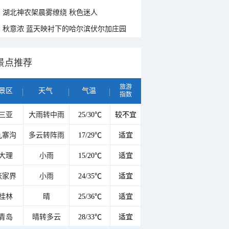
湖北神农架晨雾缭绕 秋色迷人
秋意浓 蓝天映衬下的哈尔滨伏尔加庄园
景点推荐
旅游
景区
天气
气温
指数
三亚
大雨转中雨
25/30℃
较不宜
九寨沟
多云转阵雨
17/29℃
适宜
大理
小雨
15/20℃
适宜
张家界
小雨
24/35℃
适宜
桂林
晴
25/36℃
适宜
青岛
晴转多云
28/33℃
适宜