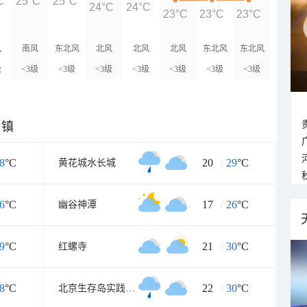
C
25°C
25°C
24°C
24°C
23°C
23°C
23°C
风
南风
东北风
北风
北风
北风
东北风
东北风
级
<3级
<3级
<3级
<3级
<3级
<3级
<3级
乡镇
8
°C
20
/
29
°C
黄花城水长城
6
°C
17
/
26
°C
幽谷神潭
9
°C
21
/
30
°C
红螺寺
8
°C
22
/
30
°C
北京生存岛实践基地