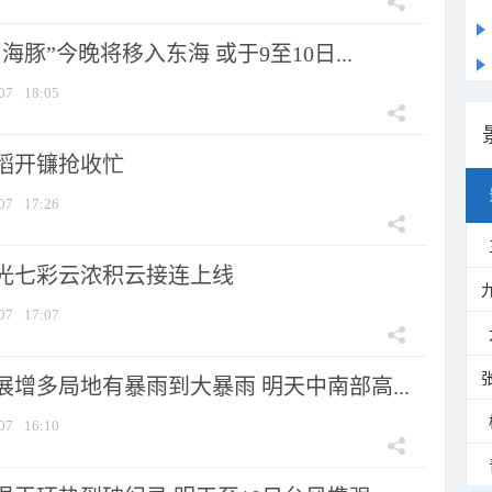
海豚”今晚将移入东海 或于9至10日...
07
18:05
稻开镰抢收忙
07
17:26
光七彩云浓积云接连上线
07
17:07
增多局地有暴雨到大暴雨 明天中南部高...
07
16:10