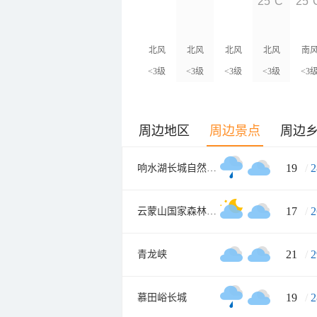
25°C
25°
北风
北风
北风
北风
南
<3级
<3级
<3级
<3级
<3
周边地区
周边景点
周边
19
/
2
响水湖长城自然风景区
17
/
2
云蒙山国家森林公园
21
/
2
青龙峡
19
/
2
慕田峪长城