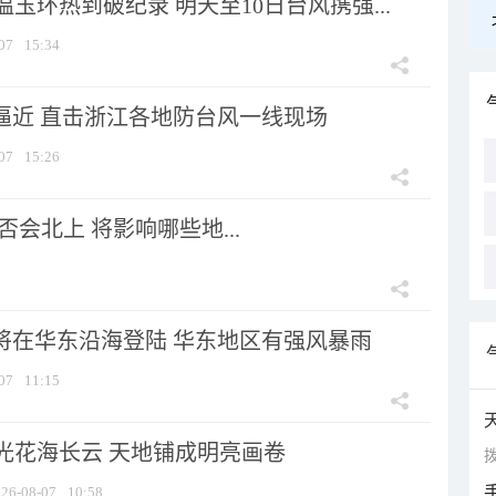
玉环热到破纪录 明天至10日台风携强...
07
15:34
”逼近 直击浙江各地防台风一线现场
07
15:26
会北上 将影响哪些地...
”将在华东沿海登陆 华东地区有强风暴雨
07
11:15
光花海长云 天地铺成明亮画卷
拨
26-08-07
10:58