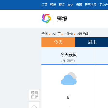
首页
预报
预警
雷达
云图
天气地图
专业产
预报
全国
>
北京
>
怀柔
>
雁栖湖
今天
周末
今天夜间
7日（周五）
阴