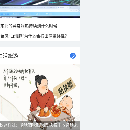
东北的异常闷热持续到什么时候
台风“白海豚”为什么会报出两条路径？
生活旅游
秋这样过：啃秋晒秋贴秋膘 庆祝丰收迎秋来