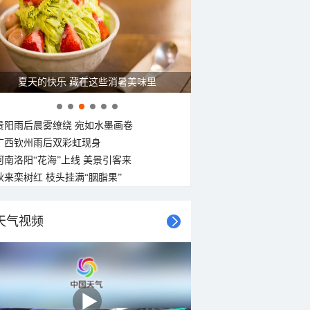
夏天的快乐 藏在这些消暑美味里
贵阳雨后晨雾缭绕 宛如水墨画卷
广西钦州雨后双彩虹现身
河南洛阳“花海”上线 美景引客来
秋来栾树红 枝头挂满“胭脂果”
天气视频