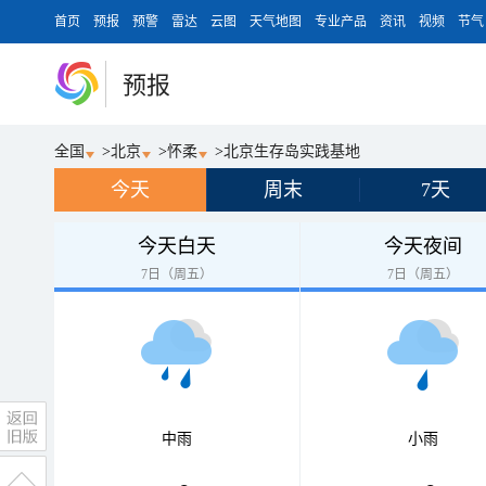
首页
预报
预警
雷达
云图
天气地图
专业产品
资讯
视频
节气
预报
全国
>
北京
>
怀柔
>
北京生存岛实践基地
今天
周末
7天
今天白天
今天夜间
7日（周五）
7日（周五）
中雨
小雨