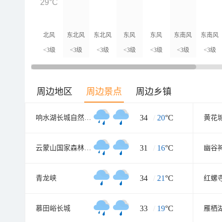
29°C
北风
东北风
东北风
东风
东风
东南风
东南风
<3级
<3级
<3级
<3级
<3级
<3级
<3级
周边地区
周边景点
周边乡镇
34
/
20
°C
响水湖长城自然风景区
黄花
31
/
16
°C
云蒙山国家森林公园
幽谷
34
/
21
°C
青龙峡
红螺
33
/
19
°C
慕田峪长城
雁栖