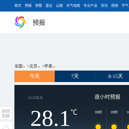
首页
预报
预警
雷达
云图
天气地图
专业产品
资讯
视频
节气
预报
全国
>
北京
>
怀柔
今天
7天
8-15天
逐小时预报
10:20
实况
28.1
℃
08时
09时
1