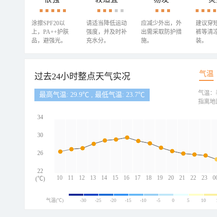
涂擦SPF20以
请适当降低运动
应减少外出，外
建议穿
上，PA++护肤
强度，并及时补
出需采取防护措
裤等清
品，避强光。
充水分。
施。
装。
气温
过去24小时整点天气实况
气温：
最高气温: 29.9℃ , 最低气温: 23.7℃
指离地
34
30
26
22
10
11
12
13
14
15
16
17
18
19
20
21
22
23
0
(℃)
气温(℃)
-30
-25
-20
-15
-10
-5
0
5
10