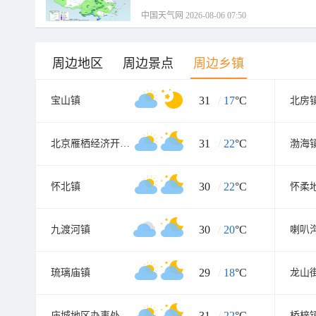
中国天气网 2026-08-06 07:50
周边地区
周边景点
周边乡镇
31
/
17
°C
宝山镇
北房
31
/
22
°C
北京雁栖经济开发区
渤海
30
/
22
°C
怀北镇
怀柔
30
/
20
°C
九渡河镇
喇叭
29
/
18
°C
琉璃庙镇
龙山
31
/
22
°C
庙城地区办事处
桥梓