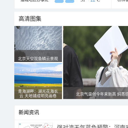
高清图集
北京天空现鱼鳞云景观
青海湖畔：湖光花海长
北京气温创今年来新高 焖蒸
云 天地铺成明亮画卷
新闻资讯
强对流天气蓝色预警：河南安徽