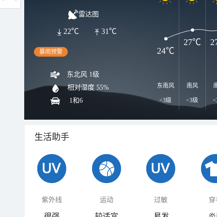
雷达图
22℃
31℃
27℃
2
24℃
暴雨预警
东北风 1级
东南风
南风
相对湿度
55%
1和6
<3级
<3级
<
生活助手
紫外线
运动
过敏
穿
很强
较适宜
易发
炎