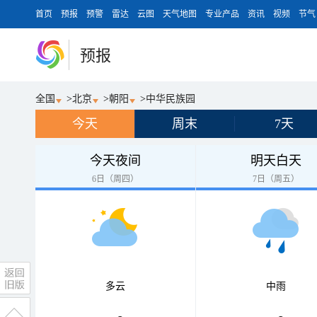
首页
预报
预警
雷达
云图
天气地图
专业产品
资讯
视频
节气
预报
全国
>
北京
>
朝阳
>
中华民族园
今天
周末
7天
今天夜间
明天白天
6日（周四）
7日（周五）
多云
中雨