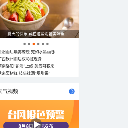
26°C
26°C
25°C
25°C
24°C
24°C
23°C
南风
西南风
南风
东南风
东南风
东南风
东南风
东南风
<3级
<3级
<3级
<3级
<3级
<3级
<3级
<3级
夏天的快乐 藏在这些消暑美味里
贵阳雨后晨雾缭绕 宛如水墨画卷
广西钦州雨后双彩虹现身
河南洛阳“花海”上线 美景引客来
秋来栾树红 枝头挂满“胭脂果”
天气视频