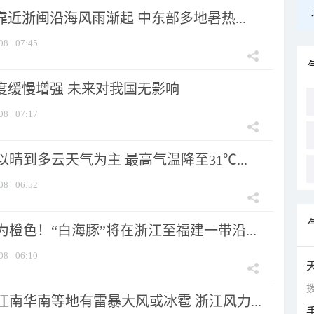
靠近浙闽沿海风雨渐起 中东部多地暑热...
08
07:45
强度缓慢增强 未来对我国无影响
08
07:17
晴到多云天气为主 最高气温降至31℃...
08
06:52
橙色！“白海豚”将在浙江至福建一带沿...
08
06:10
拨
南华南等地有雷暴大风或冰雹 浙江风力...