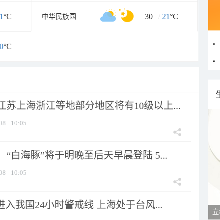
1
°C
30
/
21
°C
中华民族园
0
°C
苏上海浙江等地部分地区将有10级以上...
08
10:05
“白海豚”将于明晚至后天早晨登陆 5...
08
10:05
进入我国24小时警戒线 上海处于台风...
立