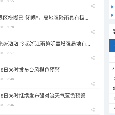
08
09:55
眼区模糊已“闭眼”，局地强降雨具有极...
08
09:28
来势汹汹 今起浙江雨势明显增强局地有...
08
08:57
8日06时发布台风橙色预警
08
08:48
月8日06时继续发布强对流天气蓝色预警
08
08:46