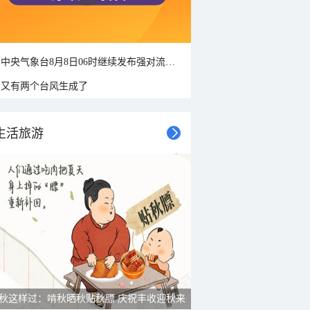
中央气象台8月8日06时继续发布强对流天气蓝色预警
又有两个台风生成了
生活旅游
秋这样过：啃秋晒秋贴秋膘 庆祝丰收迎秋来