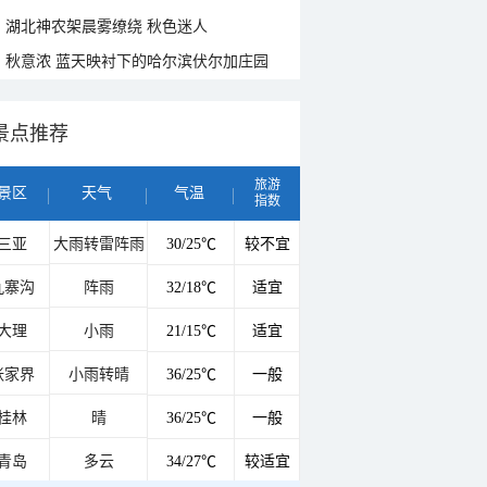
湖北神农架晨雾缭绕 秋色迷人
秋意浓 蓝天映衬下的哈尔滨伏尔加庄园
景点推荐
旅游
景区
天气
气温
指数
三亚
大雨转雷阵雨
30/25℃
较不宜
九寨沟
阵雨
32/18℃
适宜
大理
小雨
21/15℃
适宜
张家界
小雨转晴
36/25℃
一般
桂林
晴
36/25℃
一般
青岛
多云
34/27℃
较适宜