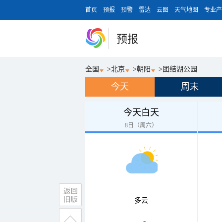
首页
预报
预警
雷达
云图
天气地图
专业产
预报
全国
>
北京
>
朝阳
>
团结湖公园
今天
周末
今天白天
8日（周六）
多云