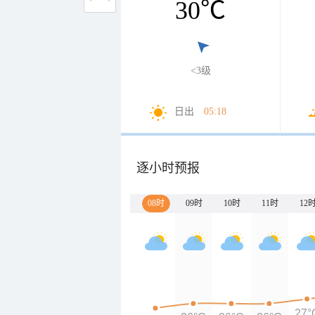
30
℃
<3级
日出
05:18
逐小时预报
08时
09时
10时
11时
12
27°