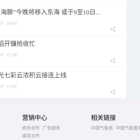
海豚”今晚将移入东海 或于9至10日...
07
18:05
稻开镰抢收忙
07
17:26
光七彩云浓积云接连上线
07
17:07
营销中心
相关链接
商务合作
广告服务
中国气象局
中国气象服
媒资合作