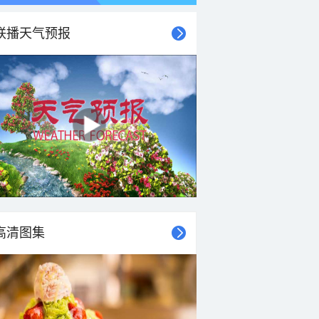
联播天气预报
21时
22时
23时
00时
01时
02时
03时
04时
高清图集
27°C