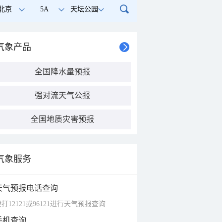
北京
5A
天坛公园
气象产品
全国降水量预报
强对流天气公报
全国地质灾害预报
气象服务
天气预报电话查询
打12121或96121进行天气预报查询
手机查询