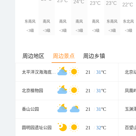
25°C
24°C
23°C
23°C
22°C
东南风
南风
南风
南风
南风
东南风
东北风
<3级
<3级
<3级
<3级
<3级
<3级
<3级
周边地区
周边景点
周边乡镇
21
/
31
°C
太平洋汉海海底世界
北京
21
/
31
°C
北京植物园
21
/
31
°C
香山公园
玉渊
21
/
32
°C
圆明园遗址公园
百望