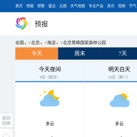
首页
预报
预警
雷达
云图
天气地图
专业产品
资讯
视频
节气
预报
全国
>
北京
>
海淀
>
北京鹫峰国家森林公园
今天
周末
7天
今天夜间
明天白天
9日（周日）
10日（周一）
多云
多云