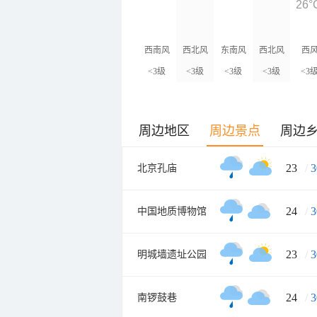
26°
西南风
西北风
东南风
西北风
西
<3级
<3级
<3级
<3级
<3
周边地区
周边景点
周边
23
/
3
北京孔庙
24
/
3
中国地质博物馆
23
/
3
明城墙遗址公园
24
/
3
南锣鼓巷