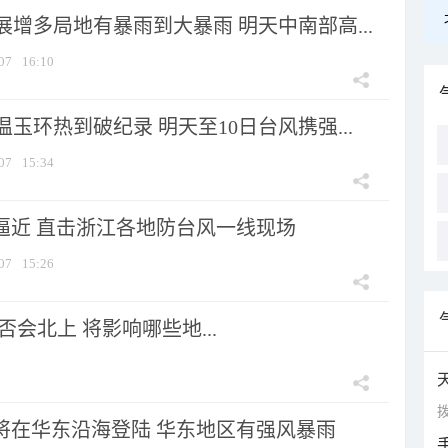
增多局地有暴雨到大暴雨 明天中南部高...
07
16:10
玉环热到破纪录 明天至10日台风携强...
07
15:34
”逼近 直击浙江各地防台风一线现场
07
15:26
会北上 将影响哪些地...
拨
”将在华东沿海登陆 华东地区有强风暴雨