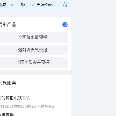
北京
5A
天坛公园
气象产品
全国降水量预报
强对流天气公报
全国地质灾害预报
气象服务
天气预报电话查询
打12121或96121进行天气预报查询
手机查询