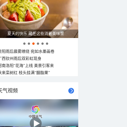
夏天的快乐 藏在这些消暑美味里
贵阳雨后晨雾缭绕 宛如水墨画卷
广西钦州雨后双彩虹现身
河南洛阳“花海”上线 美景引客来
秋来栾树红 枝头挂满“胭脂果”
天气视频