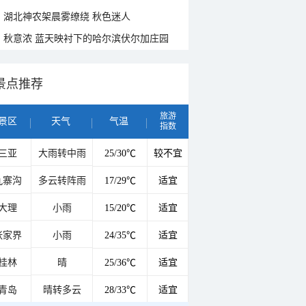
湖北神农架晨雾缭绕 秋色迷人
秋意浓 蓝天映衬下的哈尔滨伏尔加庄园
景点推荐
旅游
景区
天气
气温
指数
三亚
大雨转中雨
25/30℃
较不宜
九寨沟
多云转阵雨
17/29℃
适宜
大理
小雨
15/20℃
适宜
张家界
小雨
24/35℃
适宜
桂林
晴
25/36℃
适宜
青岛
晴转多云
28/33℃
适宜