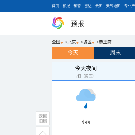
首页
预报
预警
雷达
云图
天气地图
专业产
预报
全国
>
北京
>
城区
>
恭王府
今天
周末
今天夜间
7日（周五）
小雨