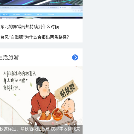
东北的异常闷热持续到什么时候
台风“白海豚”为什么会报出两条路径？
生活旅游
秋这样过：啃秋晒秋贴秋膘 庆祝丰收迎秋来