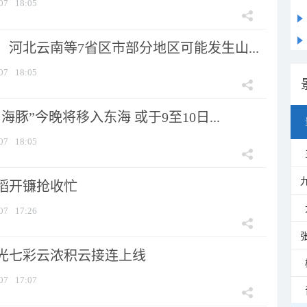
07
18:05
河北云南等7省区市部分地区可能发生山...
07
18:05
海豚”今晚将移入东海 或于9至10日...
07
18:05
稻开镰抢收忙
07
17:26
光七彩云浓积云接连上线
07
17:07