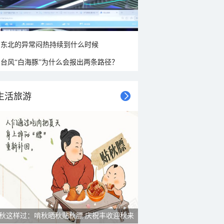
东北的异常闷热持续到什么时候
台风“白海豚”为什么会报出两条路径？
生活旅游
秋这样过：啃秋晒秋贴秋膘 庆祝丰收迎秋来