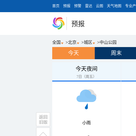
首页
预报
预警
雷达
云图
天气地图
专业产
预报
全国
>
北京
>
城区
>
中山公园
今天
周末
今天夜间
7日（周五）
小雨