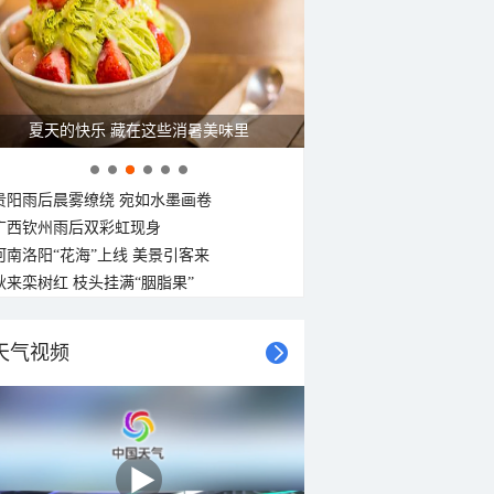
夏天的快乐 藏在这些消暑美味里
贵阳雨后晨雾缭绕 宛如水墨画卷
广西钦州雨后双彩虹现身
河南洛阳“花海”上线 美景引客来
秋来栾树红 枝头挂满“胭脂果”
天气视频