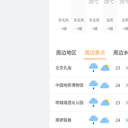
26°C
26°C
26°
东北风
东北风
东北风
北风
北
<3级
<3级
<3级
<3级
<3
周边地区
周边景点
周边
23
/
3
北京孔庙
24
/
3
中国地质博物馆
23
/
3
明城墙遗址公园
24
/
3
南锣鼓巷