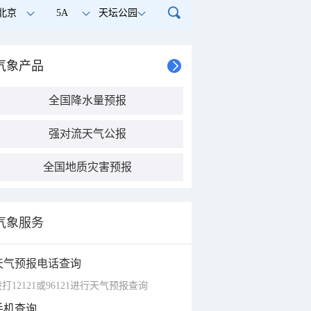
北京
5A
天坛公园
气象产品
全国降水量预报
强对流天气公报
全国地质灾害预报
气象服务
天气预报电话查询
打12121或96121进行天气预报查询
手机查询