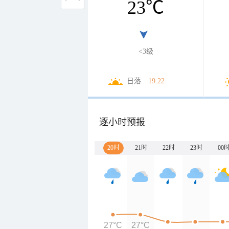
23
℃
<3级
日落
19:22
逐小时预报
20时
21时
22时
23时
00
27°C
27°C