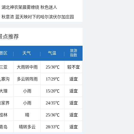
湖北神农架晨雾缭绕 秋色迷人
秋意浓 蓝天映衬下的哈尔滨伏尔加庄园
景点推荐
旅游
景区
天气
气温
指数
三亚
大雨转中雨
25/30℃
较不宜
九寨沟
多云转阵雨
17/29℃
适宜
大理
小雨
15/20℃
适宜
张家界
小雨
24/35℃
适宜
桂林
晴
25/36℃
适宜
青岛
晴转多云
28/33℃
适宜