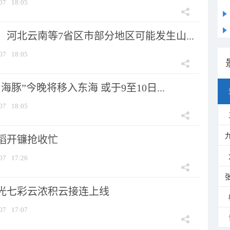
07
18:05
河北云南等7省区市部分地区可能发生山...
07
18:05
海豚”今晚将移入东海 或于9至10日...
07
18:05
稻开镰抢收忙
07
17:26
光七彩云浓积云接连上线
07
17:07