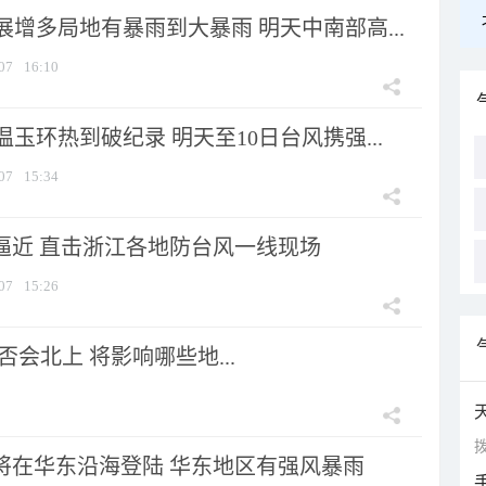
增多局地有暴雨到大暴雨 明天中南部高...
07
16:10
玉环热到破纪录 明天至10日台风携强...
07
15:34
”逼近 直击浙江各地防台风一线现场
07
15:26
会北上 将影响哪些地...
拨
”将在华东沿海登陆 华东地区有强风暴雨