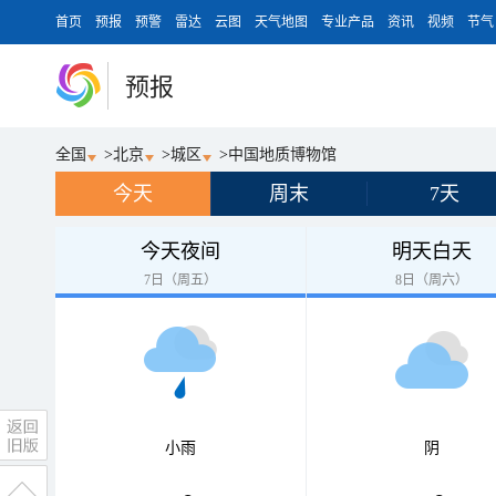
首页
预报
预警
雷达
云图
天气地图
专业产品
资讯
视频
节气
预报
全国
>
北京
>
城区
>
中国地质博物馆
今天
周末
7天
今天夜间
明天白天
7日（周五）
8日（周六）
小雨
阴