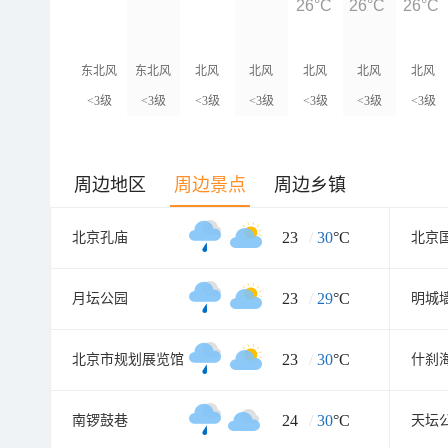
26°C
26°C
26°C
东北风
东北风
北风
北风
北风
北风
北风
<3级
<3级
<3级
<3级
<3级
<3级
<3级
周边地区
周边景点
周边乡镇
23
/
30
°C
北京孔庙
北京
23
/
29
°C
月坛公园
明城
23
/
30
°C
北京市规划展览馆
什刹
24
/
30
°C
南锣鼓巷
天坛