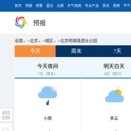
首页
预报
预警
雷达
云图
天气地图
专业产品
资讯
视频
节气
预报
全国
>
北京
>
城区
>
北京明城墙遗址公园
今天
周末
7天
今天夜间
明天白天
7日（周五）
8日（周六）
小雨
多云