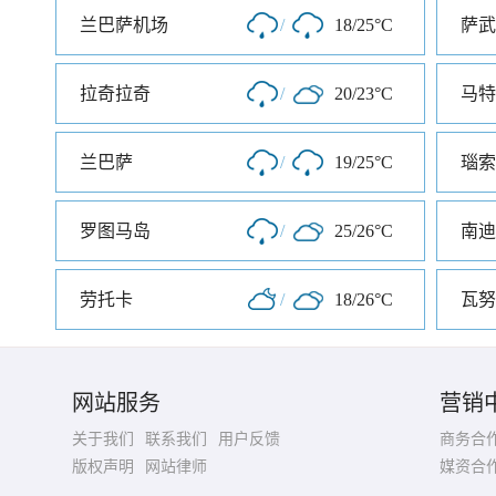
兰巴萨机场
/
18/25°C
萨武
拉奇拉奇
/
20/23°C
马特
兰巴萨
/
19/25°C
瑙索
罗图马岛
/
25/26°C
南迪
劳托卡
/
18/26°C
瓦努
网站服务
营销
关于我们
联系我们
用户反馈
商务合
版权声明
网站律师
媒资合