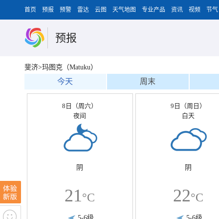
首页
预报
预警
雷达
云图
天气地图
专业产品
资讯
视频
节气
预报
斐济>玛图克（Matuku）
今天
周末
8日（周六）
9日（周日）
夜间
白天
阴
阴
21
22
°C
°C
5-6级
5-6级