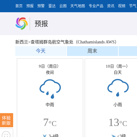
首页
预报
预警
雷达
云图
天气地图
专业产品
资讯
视频
节气
预报
新西兰>查塔姆群岛航空气象处（Chathamislands AWS）
今天
周末
9日（周日）
10日（周一）
夜间
白天
中雨
小雨
7
13
°C
°C
3-4级
<3级