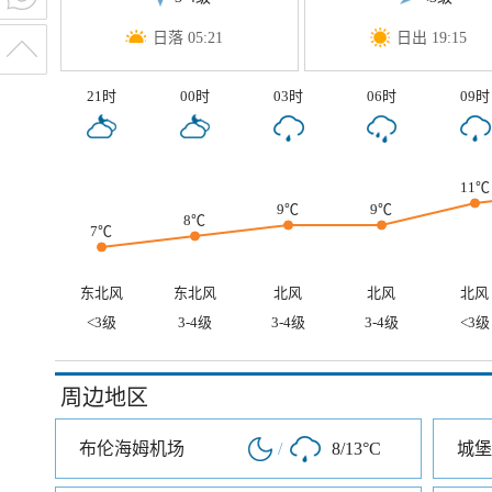
日落 05:21
日出 19:15
21时
00时
03时
06时
09时
11℃
9℃
9℃
8℃
7℃
东北风
东北风
北风
北风
北风
<3级
3-4级
3-4级
3-4级
<3级
周边地区
布伦海姆机场
/
8/13°C
城堡