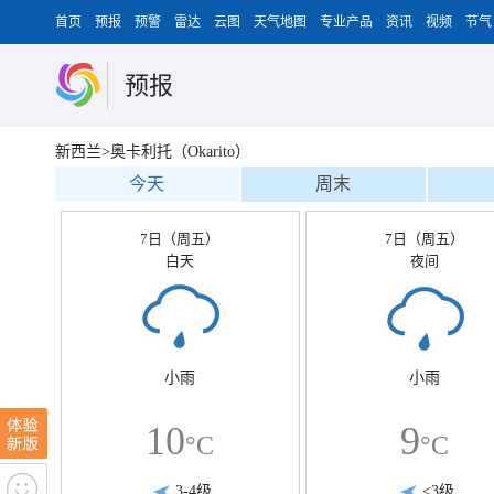
首页
预报
预警
雷达
云图
天气地图
专业产品
资讯
视频
节气
预报
新西兰>奥卡利托（Okarito）
今天
周末
7日（周五）
7日（周五）
白天
夜间
小雨
小雨
10
9
°C
°C
3-4级
<3级