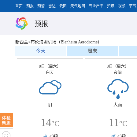
首页
预报
预警
雷达
云图
天气地图
专业产品
资讯
视频
节气
预报
新西兰>布伦海姆机场（Blenheim Aerodrome）
今天
周末
8日（周六）
8日（周六）
白天
夜间
阴
大雨
14
11
°C
°C
<3级
<3级