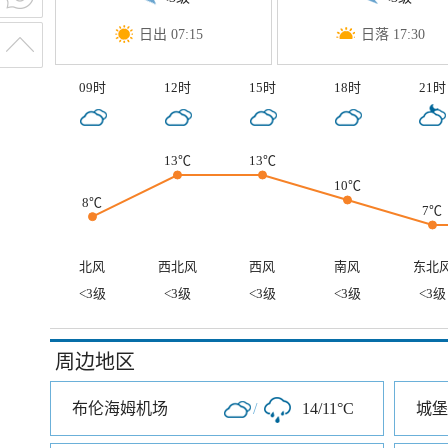
日出 07:15
日落 17:30
09时
12时
15时
18时
21时
13℃
13℃
10℃
8℃
7℃
北风
西北风
西风
南风
东北
<3级
<3级
<3级
<3级
<3级
周边地区
布伦海姆机场
/
14/11°C
城堡