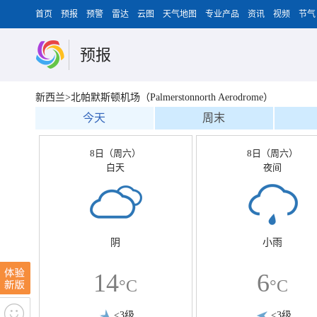
首页
预报
预警
雷达
云图
天气地图
专业产品
资讯
视频
节气
预报
新西兰>北帕默斯顿机场（Palmerstonnorth Aerodrome）
今天
周末
8日（周六）
8日（周六）
白天
夜间
阴
小雨
14
6
°C
°C
<3级
<3级