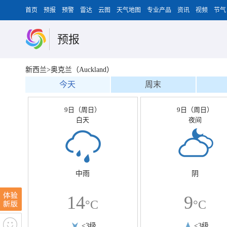
首页
预报
预警
雷达
云图
天气地图
专业产品
资讯
视频
节气
预报
新西兰>奥克兰（Auckland）
今天
周末
9日（周日）
9日（周日）
白天
夜间
中雨
阴
14
9
°C
°C
<3级
<3级