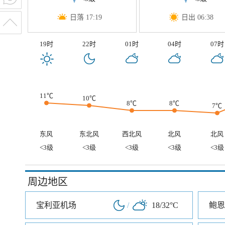
日落 17:19
日出 06:38
19时
22时
01时
04时
07时
11℃
10℃
8℃
8℃
7℃
东风
东北风
西北风
北风
北风
<3级
<3级
<3级
<3级
<3级
周边地区
宝利亚机场
/
18/32°C
鲍恩