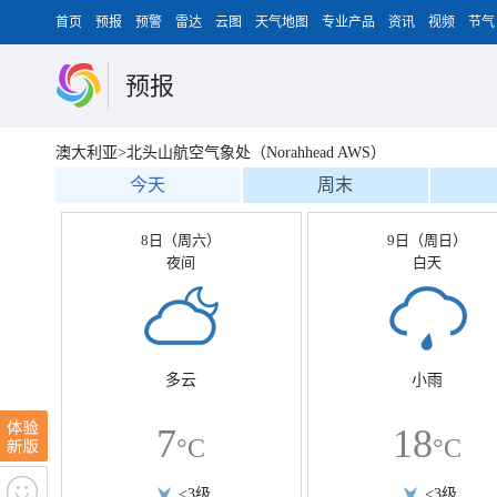
首页
预报
预警
雷达
云图
天气地图
专业产品
资讯
视频
节气
预报
澳大利亚>北头山航空气象处（Norahhead AWS）
今天
周末
8日（周六）
9日（周日）
夜间
白天
多云
小雨
7
18
°C
°C
<3级
<3级