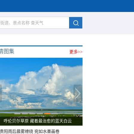
清图集
更多>>
呼伦贝尔草原 藏着最治愈的蓝天白云
贵阳雨后晨雾缭绕 宛如水墨画卷