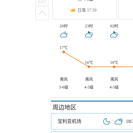
日落 17:59
20时
23时
02时
17℃
16℃
16℃
南风
南风
南风
5-6级
4-5级
4-5级
周边地区
宝利亚机场
/
18/