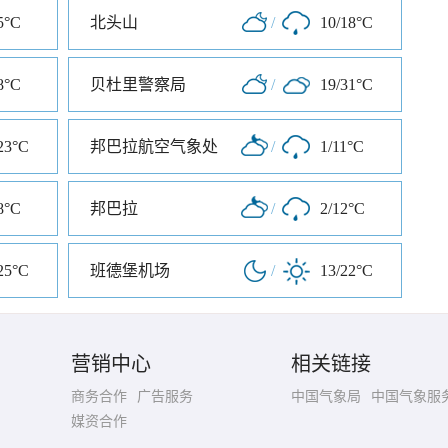
5°C
北头山
/
10/18°C
8°C
贝杜里警察局
/
19/31°C
23°C
邦巴拉航空气象处
/
1/11°C
8°C
邦巴拉
/
2/12°C
25°C
班德堡机场
/
13/22°C
营销中心
相关链接
商务合作
广告服务
中国气象局
中国气象服
媒资合作