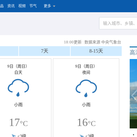
品
资讯
视频
节气
更多
18:00更新
|
数据来源 中央气象台
7天
8-15天
高
9日（周日）
9日（周日）
白天
夜间
小雨
小雨
17
16
°C
°C
<3级
<3级