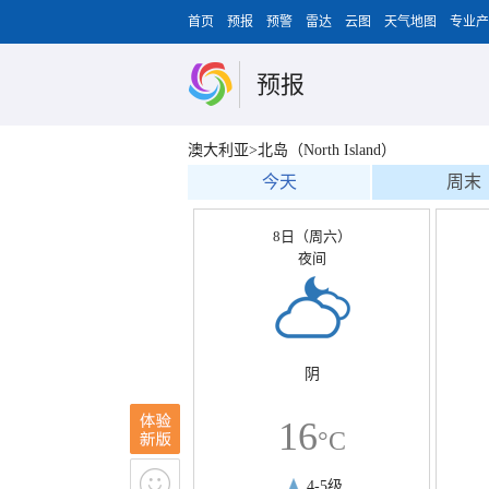
首页
预报
预警
雷达
云图
天气地图
专业产
预报
澳大利亚>北岛（North Island）
今天
周末
8日（周六）
夜间
阴
16
°C
4-5级