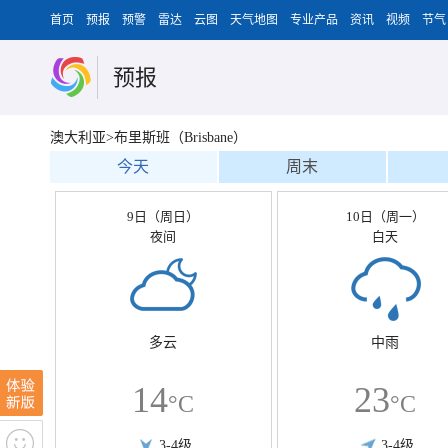
首页
预报
预警
雷达
云图
天气地图
专业产品
资讯
视频
节气
预报
澳大利亚>布里斯班（Brisbane）
今天
周末
9日（周日）
10日（周一）
夜间
白天
多云
中雨
14
23
°C
°C
3-4级
3-4级