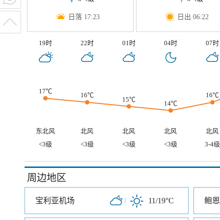
日落 17:23
日出 06:22
19时
22时
01时
04时
07时
17℃
16℃
16℃
15℃
14℃
东北风
北风
北风
北风
北风
<3级
<3级
<3级
<3级
3-4级
周边地区
宝利亚机场
/
11/19°C
鲍恩