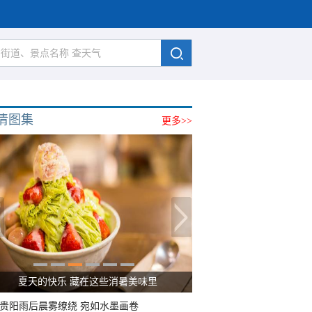
清图集
更多>>
夏天的快乐 藏在这些消暑美味里
贵阳雨后晨雾缭绕 宛如水墨画卷