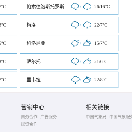
7°C
帕索德洛斯托罗斯
/
26/16°C
8°C
梅洛
/
22/7°C
5°C
科洛尼亚
/
15/7°C
8°C
萨尔托
/
21/6°C
7°C
里韦拉
/
22/8°C
营销中心
相关链接
商务合作
广告服务
中国气象局
中国气象服
媒资合作