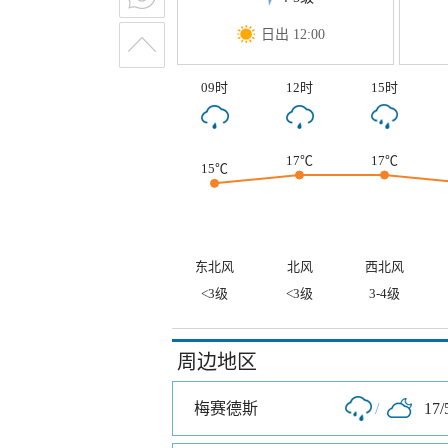
日出 12:00
09时
12时
15时
17℃
17℃
15℃
东北风
北风
西北风
<3级
<3级
3-4级
周边地区
梅赛德斯
/
17/