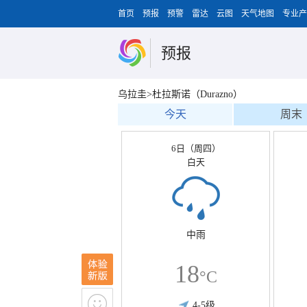
首页
预报
预警
雷达
云图
天气地图
专业产
预报
乌拉圭>杜拉斯诺（Durazno）
今天
周末
6日（周四）
白天
中雨
18
°C
4-5级