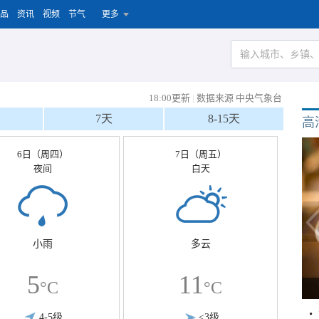
品
资讯
视频
节气
更多
18:00更新
|
数据来源 中央气象台
7天
8-15天
高
6日（周四）
7日（周五）
夜间
白天
小雨
多云
5
11
°C
°C
4-5级
<3级