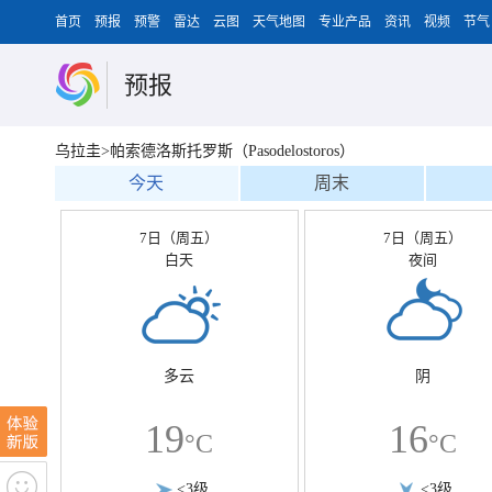
首页
预报
预警
雷达
云图
天气地图
专业产品
资讯
视频
节气
预报
乌拉圭>帕索德洛斯托罗斯（Pasodelostoros）
今天
周末
7日（周五）
7日（周五）
白天
夜间
多云
阴
19
16
°C
°C
<3级
<3级