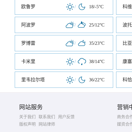
欧鲁罗
/
18/-5°C
科维
阿波罗
/
25/12°C
波托
罗博雷
/
35/23°C
比亚
卡米里
/
38/14°C
康塞
里韦拉尔塔
/
36/22°C
科恰
网站服务
营销
关于我们
联系我们
用户反馈
商务合
版权声明
网站律师
媒资合