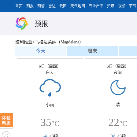
首页
预报
预警
雷达
云图
天气地图
专业产品
资讯
视频
节气
预报
玻利维亚>马格达莱纳（Magdalena）
今天
周末
6日（周四）
6日（周四）
白天
夜间
小雨
晴
35
22
°C
°C
<3级
<3级