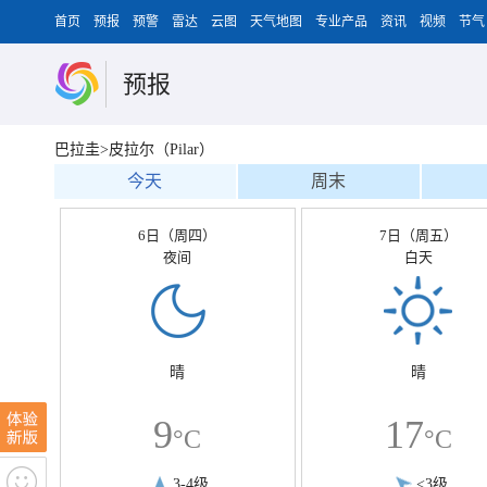
首页
预报
预警
雷达
云图
天气地图
专业产品
资讯
视频
节气
预报
巴拉圭>皮拉尔（Pilar）
今天
周末
6日（周四）
7日（周五）
夜间
白天
晴
晴
9
17
°C
°C
3-4级
<3级