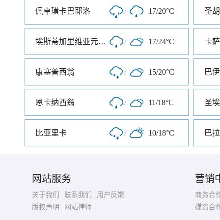
佩卓璜卡巴耶洛
/
17/20°C
圣胡
埃斯蒂加里维亚元帅镇
/
17/24°C
卡萨
康塞普西翁
/
15/20°C
巴伊
恩卡纳西翁
/
11/18°C
圣埃
比亚里卡
/
10/18°C
巴拉
网站服务
营销
关于我们
联系我们
用户反馈
商务合
版权声明
网站律师
媒资合