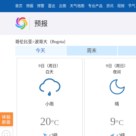
首页
预报
预警
雷达
云图
天气地图
专业产品
资讯
视频
节气
预报
哥伦比亚>波哥大（Bogota）
今天
周末
9日（周日）
9日（周日）
白天
夜间
小雨
晴
20
9
°C
°C
<3级
<3级