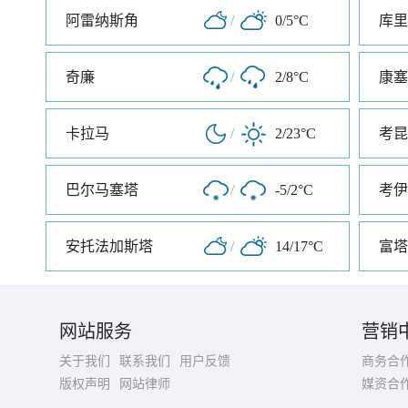
阿雷纳斯角
/
0/5°C
库里
奇廉
/
2/8°C
康塞
卡拉马
/
2/23°C
考昆
巴尔马塞塔
/
-5/2°C
考伊
安托法加斯塔
/
14/17°C
富塔
网站服务
营销
关于我们
联系我们
用户反馈
商务合
版权声明
网站律师
媒资合