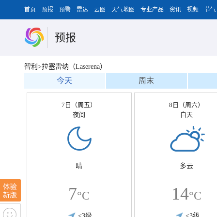
首页
预报
预警
雷达
云图
天气地图
专业产品
资讯
视频
节气
预报
智利>拉塞雷纳（Laserena）
今天
周末
7日（周五）
8日（周六）
夜间
白天
晴
多云
7
14
°C
°C
<3级
<3级