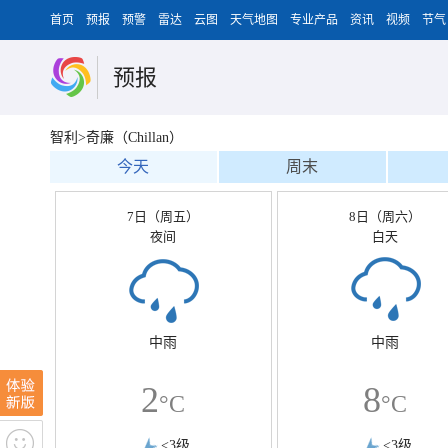
首页
预报
预警
雷达
云图
天气地图
专业产品
资讯
视频
节气
预报
智利>奇廉（Chillan）
今天
周末
7日（周五）
8日（周六）
夜间
白天
中雨
中雨
2
8
°C
°C
<3级
<3级