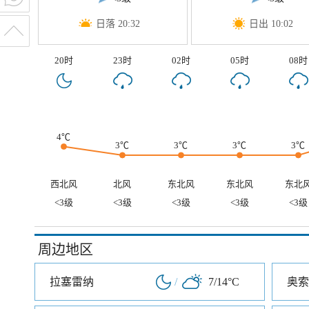
日落 20:32
日出 10:02
20时
23时
02时
05时
08时
4℃
3℃
3℃
3℃
3℃
西北风
北风
东北风
东北风
东北
<3级
<3级
<3级
<3级
<3级
周边地区
拉塞雷纳
/
7/14°C
奥索