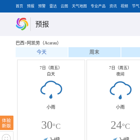
首页
预报
预警
雷达
云图
天气地图
专业产品
资讯
视频
节气
预报
巴西>阿凯劳（Acarau）
今天
周末
7日（周五）
7日（周五）
白天
夜间
小雨
小雨
30
24
°C
°C
3-4级
3-4级