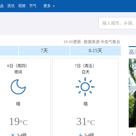
品
资讯
视频
节气
更多
18:00更新
|
数据来源 中央气象台
7天
8-15天
高
6日（周四）
7日（周五）
夜间
白天
晴
晴
19
31
°C
°C
3-4级
3-4级