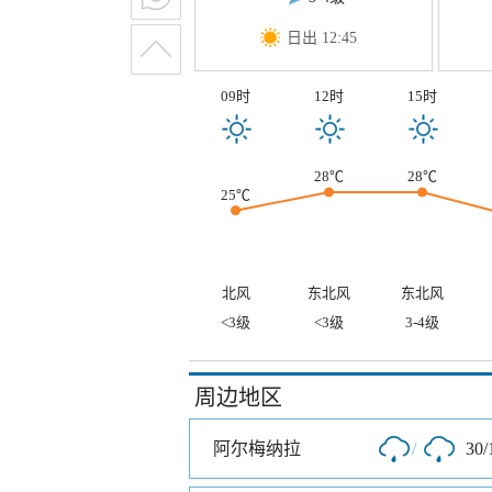
日出 12:45
09时
12时
15时
28℃
28℃
25℃
北风
东北风
东北风
<3级
<3级
3-4级
周边地区
阿尔梅纳拉
/
30/