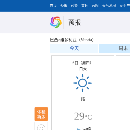
首页
预报
预警
雷达
云图
天气地图
专业产
预报
巴西>维多利亚（Vitoria）
今天
周末
6日（周四）
白天
晴
29
°C
3-4级