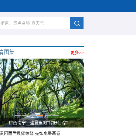
清图集
更多>>
广西南宁：盛夏里的“绿野仙踪”
贵阳雨后晨雾缭绕 宛如水墨画卷