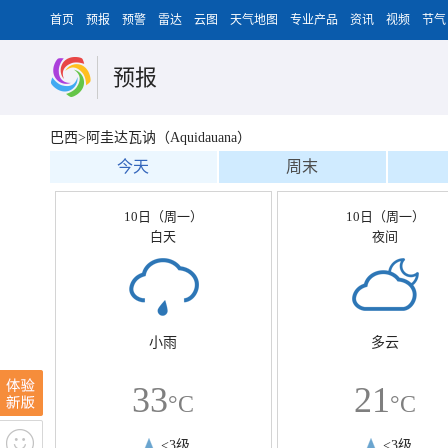
首页
预报
预警
雷达
云图
天气地图
专业产品
资讯
视频
节气
预报
巴西>阿圭达瓦讷（Aquidauana）
今天
周末
10日（周一）
10日（周一）
白天
夜间
小雨
多云
33
21
°C
°C
<3级
<3级