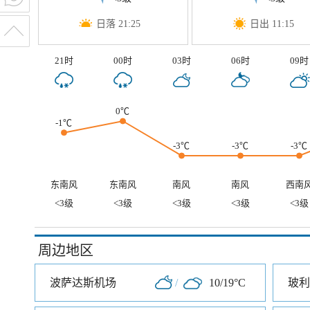
日落 21:25
日出 11:15
21时
00时
03时
06时
09时
0℃
-1℃
-3℃
-3℃
-3℃
东南风
东南风
南风
南风
西南
<3级
<3级
<3级
<3级
<3级
周边地区
波萨达斯机场
/
10/19°C
玻利