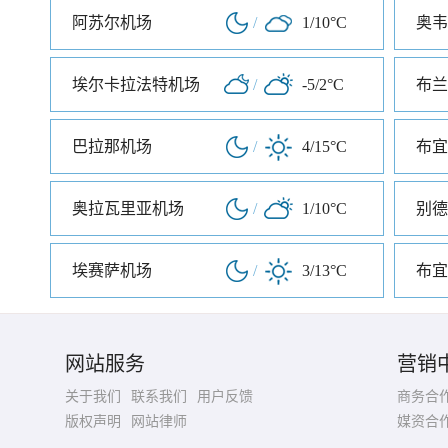
阿苏尔机场
/
1/10°C
奥韦
埃尔卡拉法特机场
/
-5/2°C
布兰
巴拉那机场
/
4/15°C
奥拉瓦里亚机场
/
1/10°C
别德
埃赛萨机场
/
3/13°C
布宜
网站服务
营销
关于我们
联系我们
用户反馈
商务合
版权声明
网站律师
媒资合