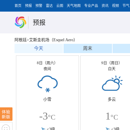
首页
预报
预警
雷达
云图
天气地图
专业产品
资讯
视频
节气
预报
阿根廷>艾斯圭机场（Esquel Aero）
今天
周末
8日（周六）
9日（周日）
夜间
白天
小雪
多云
-3
1
°C
°C
<3级
<3级