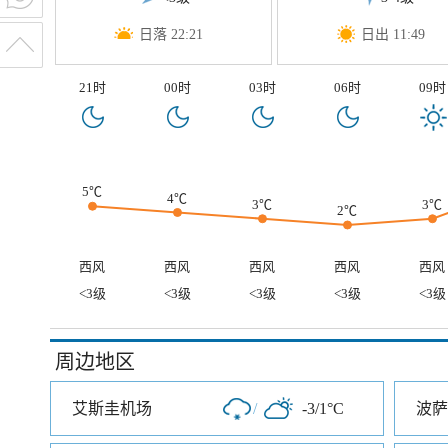
日落 22:21
日出 11:49
21时
00时
03时
06时
09时
5℃
4℃
3℃
3℃
2℃
西风
西风
西风
西风
西风
<3级
<3级
<3级
<3级
<3级
周边地区
艾斯圭机场
/
-3/1°C
波萨