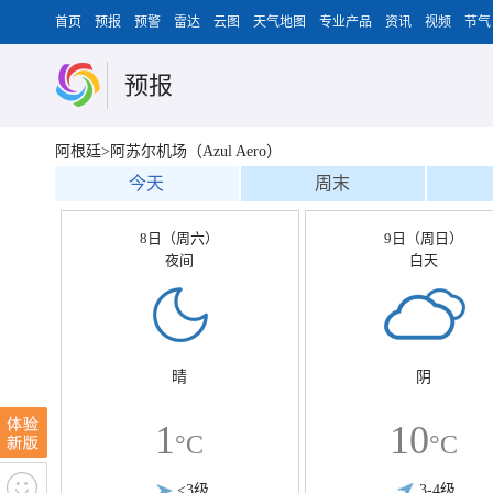
首页
预报
预警
雷达
云图
天气地图
专业产品
资讯
视频
节气
预报
阿根廷>阿苏尔机场（Azul Aero）
今天
周末
8日（周六）
9日（周日）
夜间
白天
晴
阴
1
10
°C
°C
<3级
3-4级