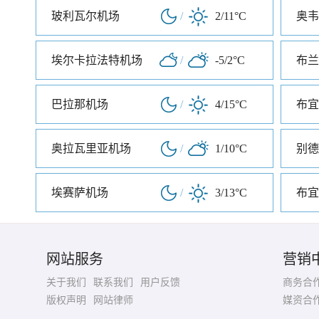
玻利瓦尔机场
/
2/11°C
奥韦
埃尔卡拉法特机场
/
-5/2°C
布兰
巴拉那机场
/
4/15°C
奥拉瓦里亚机场
/
1/10°C
别德
埃赛萨机场
/
3/13°C
布宜
网站服务
营销
关于我们
联系我们
用户反馈
商务合
版权声明
网站律师
媒资合