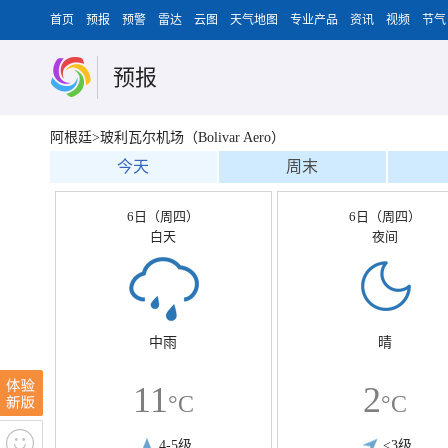
首页
预报
预警
雷达
云图
天气地图
专业产品
资讯
视频
节气
预报
阿根廷>玻利瓦尔机场（Bolivar Aero）
今天
周末
6日（周四）
6日（周四）
白天
夜间
中雨
晴
11
2
°C
°C
4-5级
<3级