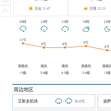
日出 11:47
日落 22:15
09时
12时
15时
18时
21时
11℃
9℃
8℃
8℃
6℃
西南风
南风
南风
西南风
西南
<3级
3-4级
4-5级
3-4级
<3级
周边地区
艾斯圭机场
/
5/-1°C
波萨