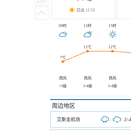
日出 11:52
09时
12时
15时
12℃
12℃
7℃
西风
西风
西风
<3级
3-4级
3-4级
周边地区
艾斯圭机场
/
2/-