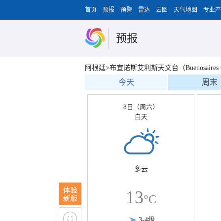
首页
预报
预警
雷达
云图
天气地图
专业产
预报
阿根廷>布宜诺斯艾利斯天文台（Buenosaires Obs
今天
周末
8日（周六）
白天
多云
13
°C
3-4级