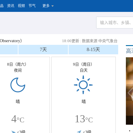
品
资讯
视频
节气
更多
ervatory）
18:00更新
|
数据来源 中央气象台
7天
8-15天
高
8日（周六）
9日（周日）
夜间
白天
晴
晴
4
13
°C
°C
<3级
<3级