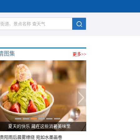
清图集
更多>>
夏天的快乐 藏在这些消暑美味里
贵阳雨后晨雾缭绕 宛如水墨画卷