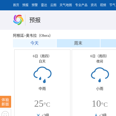
首页
预报
预警
雷达
云图
天气地图
专业产品
资讯
视频
节气
预报
阿根廷>奥韦拉（Obera）
今天
周末
6日（周四）
6日（周四）
白天
夜间
中雨
小雨
25
10
°C
°C
<3级
<3级