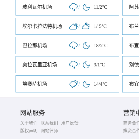
玻利瓦尔机场
/
11/2°C
阿苏
埃尔卡拉法特机场
/
1/-5°C
布兰
巴拉那机场
/
18/5°C
奥拉瓦里亚机场
/
9/1°C
别德
埃赛萨机场
/
14/4°C
布宜
网站服务
营销
关于我们
联系我们
用户反馈
商务合
版权声明
网站律师
媒资合