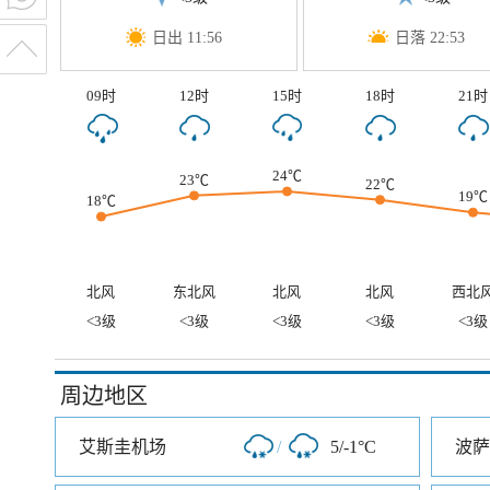
日出 11:56
日落 22:53
09时
12时
15时
18时
21时
24℃
23℃
22℃
19℃
18℃
北风
东北风
北风
北风
西北
<3级
<3级
<3级
<3级
<3级
周边地区
艾斯圭机场
/
5/-1°C
波萨