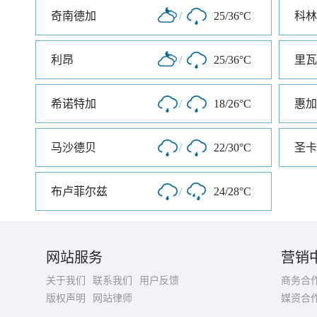
奇南德加
/
25/36°C
科林
利昂
/
25/36°C
里瓦
希诺特加
/
18/26°C
惠加
马沙德贝
/
22/30°C
圣卡
布卢菲尔兹
/
24/28°C
网站服务
营销
关于我们
联系我们
用户反馈
商务合
版权声明
网站律师
媒资合