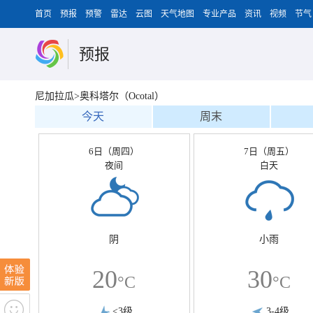
首页
预报
预警
雷达
云图
天气地图
专业产品
资讯
视频
节气
预报
尼加拉瓜>奥科塔尔（Ocotal）
今天
周末
6日（周四）
7日（周五）
夜间
白天
阴
小雨
20
30
°C
°C
<3级
3-4级