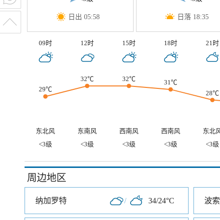
日出 05:58
日落 18:35
09时
12时
15时
18时
21时
32℃
32℃
31℃
29℃
28℃
东北风
东南风
西南风
西南风
东北
<3级
<3级
<3级
<3级
<3级
周边地区
纳加罗特
/
34/24°C
波索