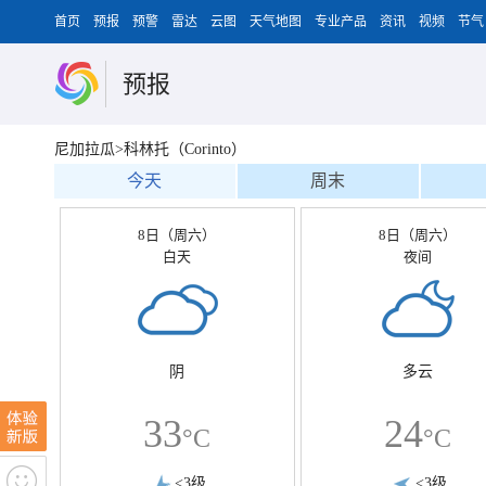
首页
预报
预警
雷达
云图
天气地图
专业产品
资讯
视频
节气
预报
尼加拉瓜>科林托（Corinto）
今天
周末
8日（周六）
8日（周六）
白天
夜间
阴
多云
33
24
°C
°C
<3级
<3级