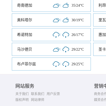
奇南德加
/
35/24°C
利昂
奥科塔尔
/
30/19°C
里瓦
希诺特加
/
26/17°C
惠加
马沙德贝
/
29/22°C
圣卡
布卢菲尔兹
/
29/25°C
网站服务
营销
关于我们
联系我们
用户反馈
商务合
版权声明
网站律师
媒资合