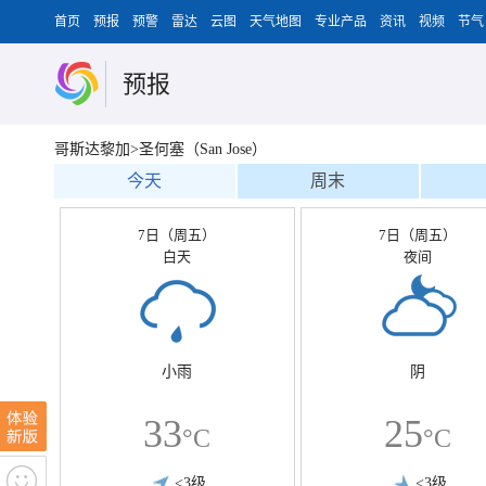
首页
预报
预警
雷达
云图
天气地图
专业产品
资讯
视频
节气
预报
哥斯达黎加>圣何塞（San Jose）
今天
周末
7日（周五）
7日（周五）
白天
夜间
小雨
阴
33
25
°C
°C
<3级
<3级