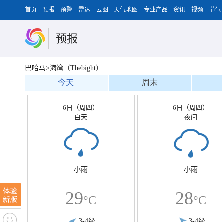
首页
预报
预警
雷达
云图
天气地图
专业产品
资讯
视频
节气
预报
巴哈马>海湾（Thebight）
今天
周末
6日（周四）
6日（周四）
白天
夜间
小雨
小雨
29
28
°C
°C
3-4级
3-4级