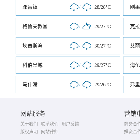
邓肯镇
/
28/28°C
刚果
格鲁夫教堂
/
29/27°C
克拉
坎普斯湾
/
30/27°C
艾丽
科伯恩城
/
29/27°C
海龟
马什港
/
29/26°C
弗里
网站服务
营销
关于我们
联系我们
用户反馈
商务合
版权声明
网站律师
媒资合