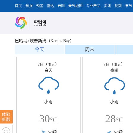
首页
预报
预警
雷达
云图
天气地图
专业产品
资讯
视频
节气
预报
巴哈马>坎普斯湾（Kemps Bay）
今天
周末
7日（周五）
7日（周五）
白天
夜间
小雨
小雨
30
28
°C
°C
3-4级
3-4级