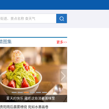
清图集
更多>>
夏天的快乐 藏在这些消暑美味里
贵阳雨后晨雾缭绕 宛如水墨画卷