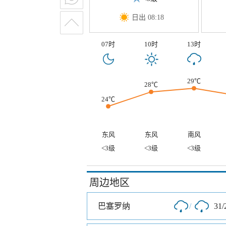
日出 08:18
07时
10时
13时
29℃
28℃
24℃
东风
东风
南风
<3级
<3级
<3级
周边地区
巴塞罗纳
/
31/