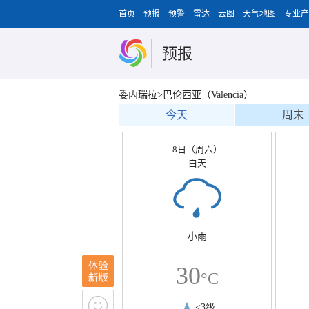
首页
预报
预警
雷达
云图
天气地图
专业产
预报
委内瑞拉>巴伦西亚（Valencia）
今天
周末
8日（周六）
白天
小雨
30
°C
<3级