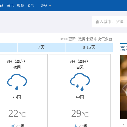
品
资讯
视频
节气
更多
18:00更新
|
数据来源 中央气象台
7天
8-15天
高
8日（周六）
9日（周日）
夜间
白天
小雨
中雨
22
29
°C
°C
<3级
<3级