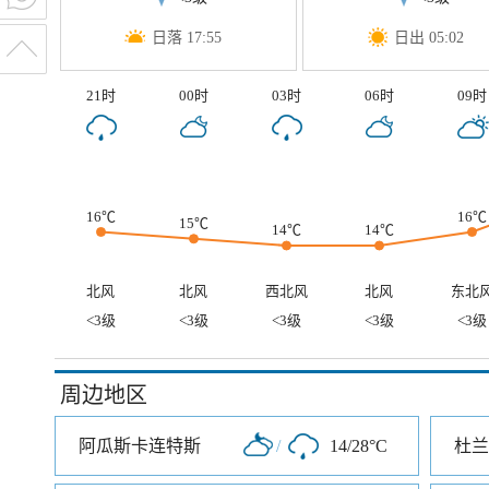
日落 17:55
日出 05:02
21时
00时
03时
06时
09时
16℃
16℃
15℃
14℃
14℃
北风
北风
西北风
北风
东北
<3级
<3级
<3级
<3级
<3级
周边地区
阿瓜斯卡连特斯
/
14/28°C
杜兰