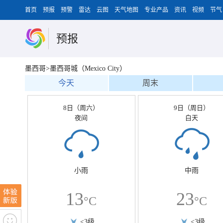
首页
预报
预警
雷达
云图
天气地图
专业产品
资讯
视频
节气
预报
墨西哥>墨西哥城（Mexico City）
今天
周末
8日（周六）
9日（周日）
夜间
白天
小雨
中雨
13
23
°C
°C
<3级
<3级