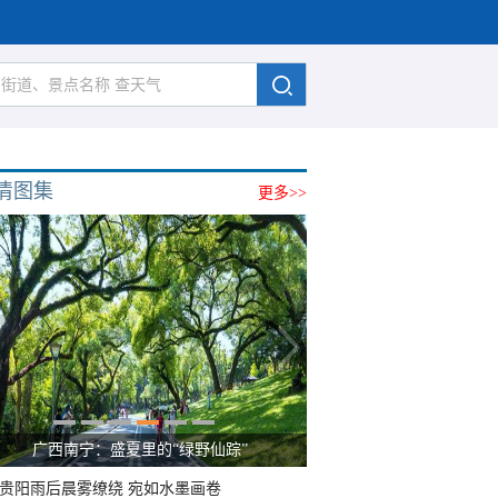
清图集
更多>>
广西南宁：盛夏里的“绿野仙踪”
贵阳雨后晨雾缭绕 宛如水墨画卷