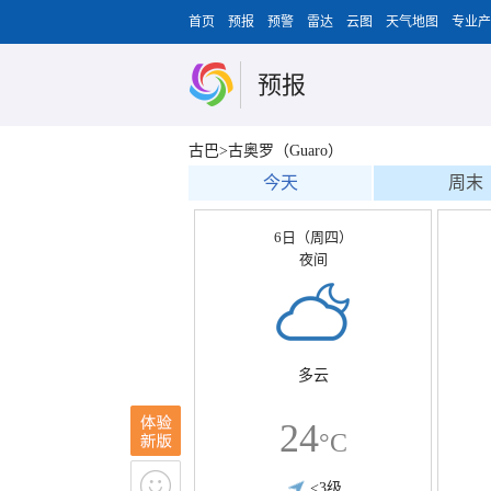
首页
预报
预警
雷达
云图
天气地图
专业产
预报
古巴>古奥罗（Guaro）
今天
周末
6日（周四）
夜间
多云
24
°C
<3级