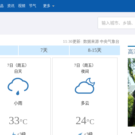
品
资讯
视频
节气
更多
11:30更新
|
数据来源 中央气象台
7天
8-15天
高
7日（周五）
7日（周五）
白天
夜间
小雨
多云
33
24
°C
°C
<3级
<3级