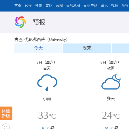
首页
预报
预警
雷达
云图
天气地图
专业产品
资讯
视频
节气
预报
古巴>尤尼弗西蒂（University）
今天
周末
8日（周六）
8日（周六）
白天
夜间
小雨
多云
33
24
°C
°C
<3级
<3级