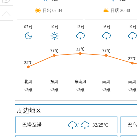
日出 07:34
日落 20:30
07时
10时
13时
16时
19时
32℃
31℃
31℃
27℃
25℃
北风
东风
东南风
南风
南风
<3级
<3级
<3级
<3级
<3级
周边地区
巴塔瓦诺
/
32/25°C
巴乌