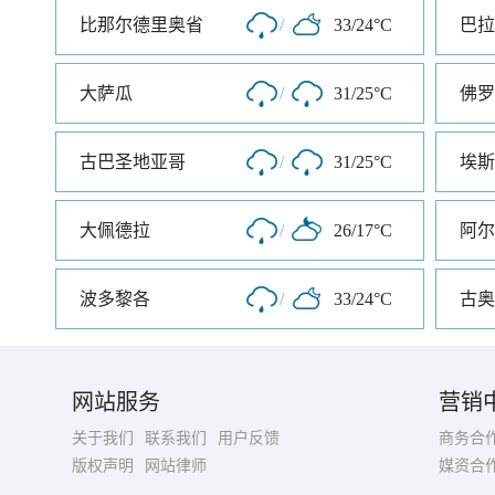
比那尔德里奥省
/
33/24°C
巴拉
大萨瓜
/
31/25°C
佛罗
古巴圣地亚哥
/
31/25°C
埃斯
大佩德拉
/
26/17°C
阿尔
波多黎各
/
33/24°C
古奥
网站服务
营销
关于我们
联系我们
用户反馈
商务合
版权声明
网站律师
媒资合