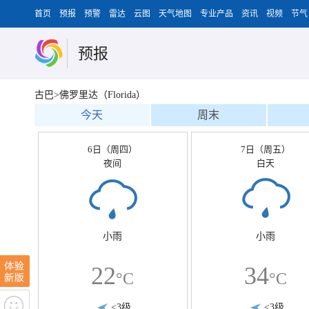
首页
预报
预警
雷达
云图
天气地图
专业产品
资讯
视频
节气
预报
古巴>佛罗里达（Florida）
今天
周末
6日（周四）
7日（周五）
夜间
白天
小雨
小雨
22
34
°C
°C
<3级
<3级