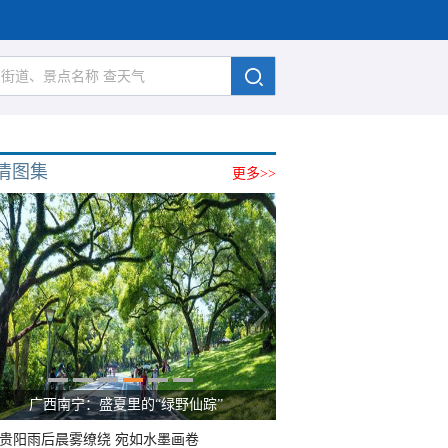
清图集
更多>>
广西南宁：盛夏里的“绿野仙踪”
贵阳雨后晨雾缭绕 宛如水墨画卷