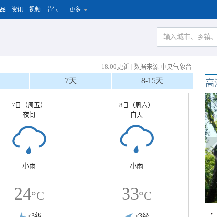
品
资讯
视频
节气
更多
18:00更新
|
数据来源 中央气象台
7天
8-15天
高
7日（周五）
8日（周六）
夜间
白天
小雨
小雨
24
33
°C
°C
<3级
<3级