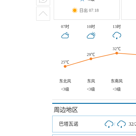
日出 07:18
07时
10时
13时
32℃
29℃
25℃
东北风
东风
东南风
<3级
<3级
<3级
周边地区
巴塔瓦诺
/
32/