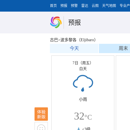
首页
预报
预警
雷达
云图
天气地图
专业产
预报
古巴>波多黎各（Eljibaro）
今天
周末
7日（周五）
白天
小雨
32
°C
<3级